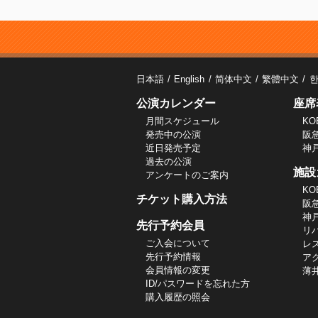
日本語
English
简体中文
繁體中文
公演カレンダー
座席
月間スケジュール
KO
発売中の公演
阪
近日発売予定
神
過去の公演
施設
アンケートのご案内
KO
チケット購入方法
阪
神
先行予約会員
リ
ご入会について
レ
先行予約情報
ア
会員情報の変更
薄
ID/パスワードを忘れた方
購入履歴の照会