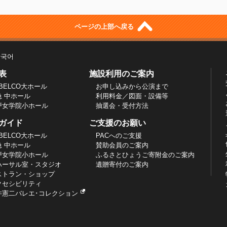
ページの上部へ戻る
한국어
表
施設利用のご案内
BELCO大ホール
お申し込みから公演まで
急 中ホール
利用料金／図面・設備等
戸女学院小ホール
抽選会・受付方法
ガイド
ご支援のお願い
BELCO大ホール
PACへのご支援
急 中ホール
賛助会員のご案内
戸女学院小ホール
ふるさとひょうご寄附金のご案内
ハーサル室・スタジオ
遺贈寄付のご案内
ストラン・ショップ
クセシビリティ
井憲二バレエ･コレクション