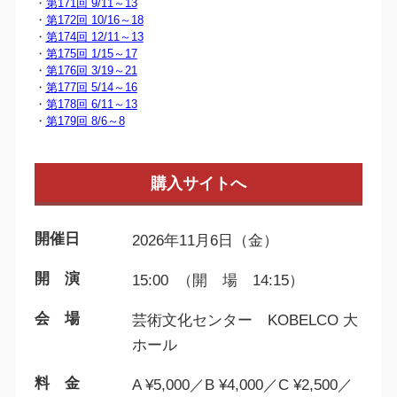
・
第171回 9/11～13
・
第172回 10/16～18
・
第174回 12/11～13
・
第175回 1/15～17
・
第176回 3/19～21
・
第177回 5/14～16
・
第178回 6/11～13
・
第179回 8/6～8
購入サイトへ
開催日
2026年11月6日（金）
開 演
15:00 （開 場 14:15）
会 場
芸術文化センター KOBELCO 大
ホール
料 金
A ¥5,000／B ¥4,000／C ¥2,500／