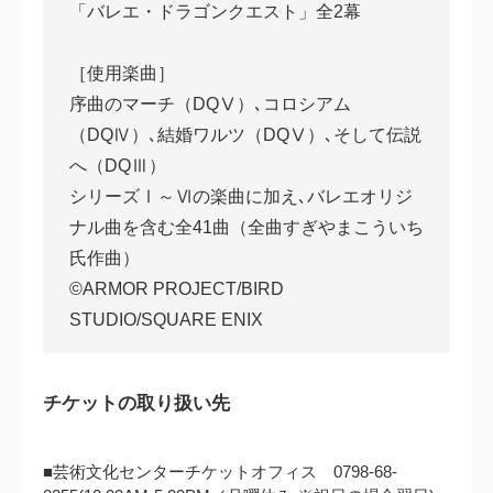
「バレエ・ドラゴンクエスト」全2幕
［使用楽曲］
序曲のマーチ（DQⅤ）､コロシアム
（DQⅣ）､結婚ワルツ（DQⅤ）､そして伝説
へ（DQⅢ）
シリーズⅠ～Ⅵの楽曲に加え､バレエオリジ
ナル曲を含む全41曲（全曲すぎやまこういち
氏作曲）
©ARMOR PROJECT/BIRD
STUDIO/SQUARE ENIX
チケットの取り扱い先
■芸術文化センターチケットオフィス 0798-68-