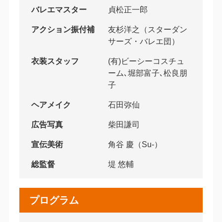
バレエマスター
貞松正一郎
アクション振付補
友杉洋之（スターダン
サーズ・バレエ団）
衣装スタッフ
(有)ビーシーコスチュ
ーム､堀部富子､松良朋
子
ヘアメイク
石田弥仙
広告写真
柴田謙司
宣伝美術
角谷 慶（Su-）
総監督
堤 悠輔
プログラム