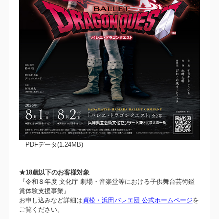
PDFデータ(1.24MB)
★18歳以下のお客様対象
『令和８年度 文化庁 劇場・音楽堂等における子供舞台芸術鑑
賞体験支援事業』
お申し込みなど詳細は
貞松・浜田バレエ団 公式ホームページ
を
ご覧ください。