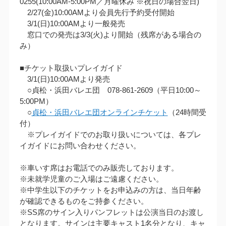
0255(10:00AM‐5:00PM／月曜休み ※祝日の場合翌日)
2/27(金)10:00AMより会員先行予約受付開始
3/1(日)10:00AMより一般発売
窓口での発売は3/3(火)より開始（残席がある場合の
み）
■チケット取扱いプレイガイド
3/1(日)10:00AMより発売
○貞松・浜田バレエ団 078-861-2609（平日10:00～
5:00PM）
○
貞松・浜田バレエ団オンラインチケット
（24時間受
付）
※プレイガイドでのお取り扱いについては、各プレ
イガイドにお問い合わせください。
※車いす席はお電話でのみ販売しております。
※未就学児童のご入場はご遠慮ください。
※中学生以下のチケットをお申込みの方は、当日年齢
が確認できるものをご持参ください。
※SS席のサイン入りパンフレットは公演当日のお渡し
となります。サインは主要キャスト1名分となり、キャ