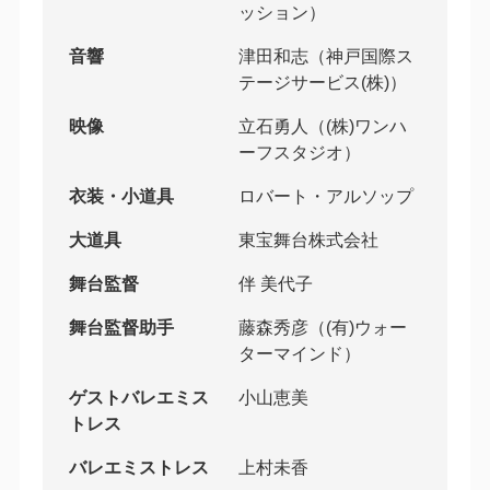
ッション）
音響
津田和志（神戸国際ス
テージサービス(株)）
映像
立石勇人（(株)ワンハ
ーフスタジオ）
衣装・小道具
ロバート・アルソップ
大道具
東宝舞台株式会社
舞台監督
伴 美代子
舞台監督助手
藤森秀彦（(有)ウォー
ターマインド）
ゲストバレエミス
小山恵美
トレス
バレエミストレス
上村未香