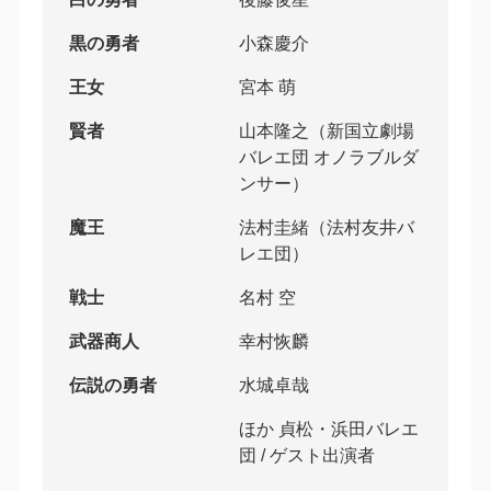
黒の勇者
小森慶介
王女
宮本 萌
賢者
山本隆之（新国立劇場
バレエ団 オノラブルダ
ンサー）
魔王
法村圭緒（法村友井バ
レエ団）
戦士
名村 空
武器商人
幸村恢麟
伝説の勇者
水城卓哉
ほか 貞松・浜田バレエ
団 / ゲスト出演者