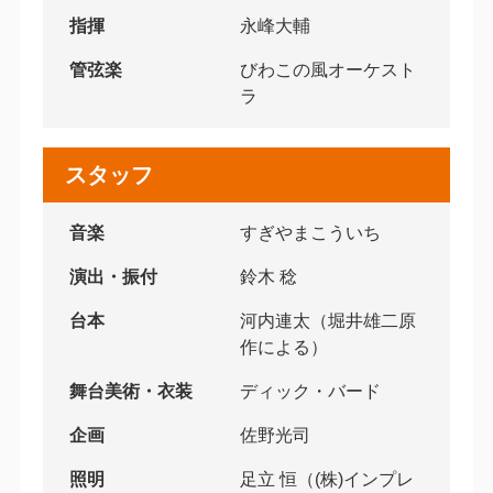
指揮
永峰大輔
管弦楽
びわこの風オーケスト
ラ
スタッフ
音楽
すぎやまこういち
演出・振付
鈴木 稔
台本
河内連太（堀井雄二原
作による）
舞台美術・衣装
ディック・バード
企画
佐野光司
照明
足立 恒（(株)インプレ