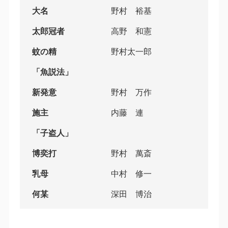
大名
野村 裕基
太郎冠者
高野 和憲
蚊の精
野村太一郎
「魚説法」
新発意
野村 万作
施主
内藤 連
「子盗人」
博奕打
野村 萬斎
乳母
中村 修一
何某
深田 博治