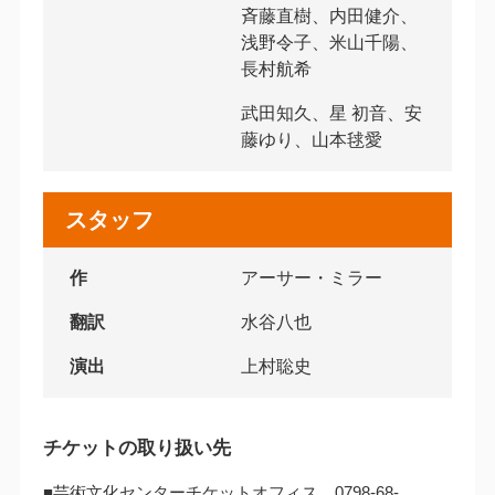
斉藤直樹、内田健介、
浅野令子、米山千陽、
長村航希
武田知久、星 初音、安
藤ゆり、山本毬愛
スタッフ
作
アーサー・ミラー
翻訳
水谷八也
演出
上村聡史
チケットの取り扱い先
■芸術文化センターチケットオフィス 0798-68-