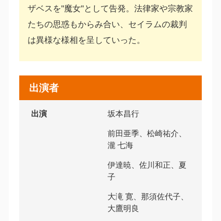
ザベスを"魔女"として告発。法律家や宗教家
たちの思惑もからみ合い、セイラムの裁判
は異様な様相を呈していった。
出演者
出演
坂本昌行
前田亜季、松崎祐介、
瀧 七海
伊達暁、佐川和正、夏
子
大滝 寛、那須佐代子、
大鷹明良