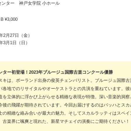
センター 神戸女学院 小ホール
B ¥3,000
26年2月27日（金）
26年3月1日（日）
ター初登場！2023年ブルージュ国際古楽コンクール優勝
スキは、ポーランド出身の俊英チェンバリスト。ブルージュ国際古
パ各地でのリサイタルやオーケストラとの共演を重ねています。彼
造を立体的に浮かび上がらせる精緻な表現が特徴。深い音楽的洞察
今後の飛躍が期待されています。今回お届けするのはバッハとスカ
士の精緻な絡み合いが最大の魅力。そしてスカルラッティはスペイ
。古楽界に颯爽と現れた、新星マチェイの演奏にご期待ください！