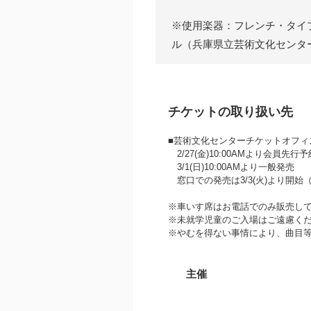
※使用楽器：フレンチ・タイプ
ル（兵庫県立芸術文化センタ
チケットの取り扱い先
■芸術文化センターチケットオフィス 07
2/27(金)10:00AMより会員先行
3/1(日)10:00AMより一般発売
窓口での発売は3/3(火)より開始
※車いす席はお電話でのみ販売し
※未就学児童のご入場はご遠慮く
※やむを得ない事情により、曲目
主催