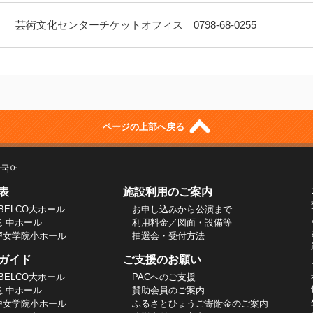
芸術文化センターチケットオフィス 0798-68-0255
ページの上部へ戻る
한국어
表
施設利用のご案内
BELCO大ホール
お申し込みから公演まで
急 中ホール
利用料金／図面・設備等
戸女学院小ホール
抽選会・受付方法
ガイド
ご支援のお願い
BELCO大ホール
PACへのご支援
急 中ホール
賛助会員のご案内
戸女学院小ホール
ふるさとひょうご寄附金のご案内