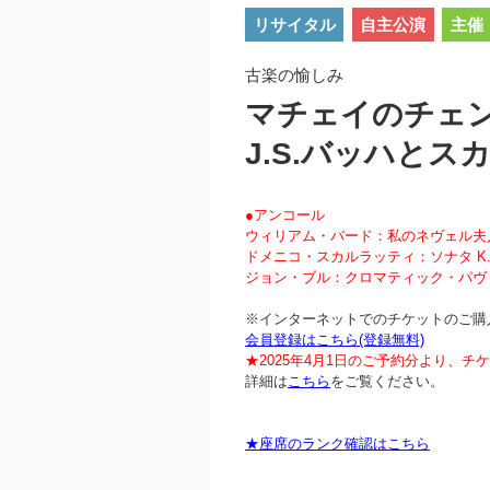
リサイタル
自主公演
主催
古楽の愉しみ
マチェイのチェ
J.S.バッハとス
●アンコール
ウィリアム・バード：私のネヴェル夫
ドメニコ・スカルラッティ：ソナタ K.2
ジョン・ブル：クロマティック・パヴ
※インターネットでのチケットのご購
会員登録はこちら(登録無料)
★2025年4月1日のご予約分より、
詳細は
こちら
をご覧ください。
★座席のランク確認はこちら