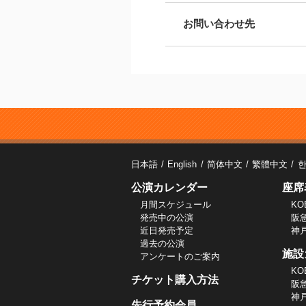
お問い合わせ先
日本語
English
简体中文
繁體中文
公演カレンダー
座席
月間スケジュール
KO
発売中の公演
阪
近日発売予定
神
過去の公演
施設
アンケートのご案内
KO
チケット購入方法
阪
神
先行予約会員