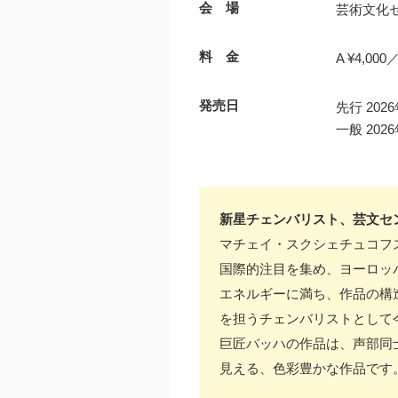
会 場
芸術文化
料 金
A ¥4,000／
発売日
先行 20
一般 20
新星チェンバリスト、芸文セン
マチェイ・スクシェチュコフ
国際的注目を集め、ヨーロッ
エネルギーに満ち、作品の構
を担うチェンバリストとして
巨匠バッハの作品は、声部同
見える、色彩豊かな作品です