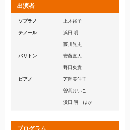
出演者
ソプラノ
上木裕子
テノール
浜田 明
藤川晃史
バリトン
安藤直人
野田央貴
ピアノ
芝岡美佳子
曽我けいこ
浜田 明 ほか
プログラム