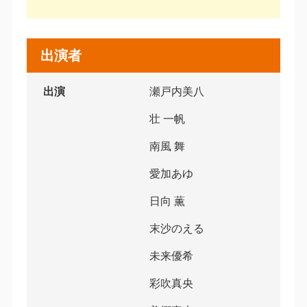
出演者
出演
瀬戸内美八
壮 一帆
南風 舞
愛加あゆ
日向 薫
末沙のえる
未来優希
彩吹真央