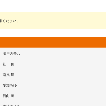
慮ください。
瀬戸内美八
壮 一帆
南風 舞
愛加あゆ
日向 薫