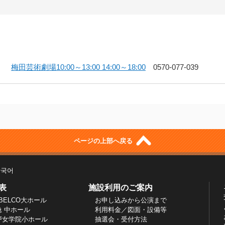
梅田芸術劇場10:00～13:00 14:00～18:00
0570-077-039
ページの上部へ戻る
한국어
表
施設利用のご案内
BELCO大ホール
お申し込みから公演まで
急 中ホール
利用料金／図面・設備等
戸女学院小ホール
抽選会・受付方法