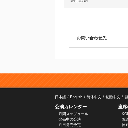
朗読歌劇
お問い合わせ先
日本語
English
简体中文
繁體中文
公演カレンダー
座席
月間スケジュール
KO
発売中の公演
阪
近日発売予定
神