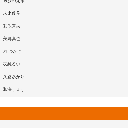
末沙のえる
未来優希
彩吹真央
美郷真也
寿 つかさ
羽純るい
久路あかり
和海しょう