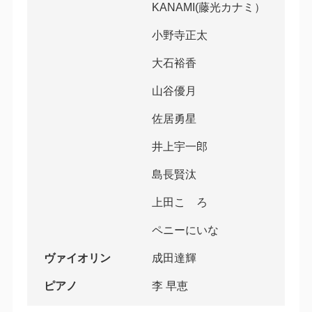
KANAMI(藤光カナミ）
小野寺正太
大石裕香
山谷優月
佐居勇星
井上宇一郎
島長賢汰
上田こゝろ
ペニーにいな
ヴァイオリン
成田達輝
ピアノ
李 早恵