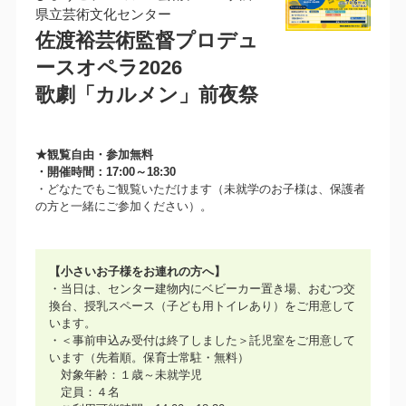
県立芸術文化センター
佐渡裕芸術監督プロデュ
ースオペラ2026
歌劇「カルメン」前夜祭
★観覧自由・参加無料
・開催時間：17:00～18:30
・どなたでもご観覧いただけます（未就学のお子様は、保護者
の方と一緒にご参加ください）。
【小さいお子様をお連れの方へ】
・当日は、センター建物内にベビーカー置き場、おむつ交
換台、授乳スペース（子ども用トイレあり）をご用意して
います。
・＜事前申込み受付は終了しました＞託児室をご用意して
います（先着順。保育士常駐・無料）
対象年齢：１歳～未就学児
定員：４名