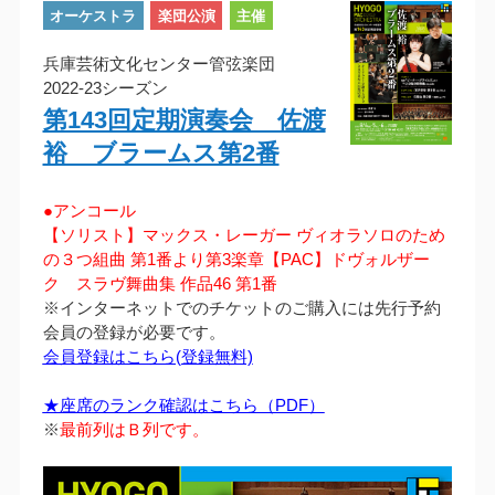
オーケストラ
楽団公演
主催
兵庫芸術文化センター管弦楽団
2022-23シーズン
第143回定期演奏会 佐渡
裕 ブラームス第2番
●アンコール
【ソリスト】マックス・レーガー ヴィオラソロのため
の３つ組曲 第1番より第3楽章【PAC】ドヴォルザー
ク スラヴ舞曲集 作品46 第1番
※インターネットでのチケットのご購入には先行予約
会員の登録が必要です。
会員登録はこちら(登録無料)
★座席のランク確認はこちら（PDF）
※
最前列はＢ列です。