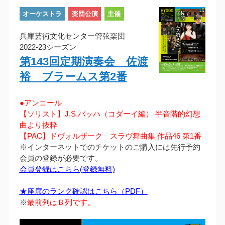
オーケストラ
楽団公演
主催
兵庫芸術文化センター管弦楽団
2022-23シーズン
第143回定期演奏会 佐渡
裕 ブラームス第2番
●アンコール
【ソリスト】J.S.バッハ（コダーイ編） 半音階的幻想
曲より抜粋
【PAC】ドヴォルザーク スラヴ舞曲集 作品46 第1番
※インターネットでのチケットのご購入には先行予約
会員の登録が必要です。
会員登録はこちら(登録無料)
★座席のランク確認はこちら（PDF）
※
最前列はＢ列です。