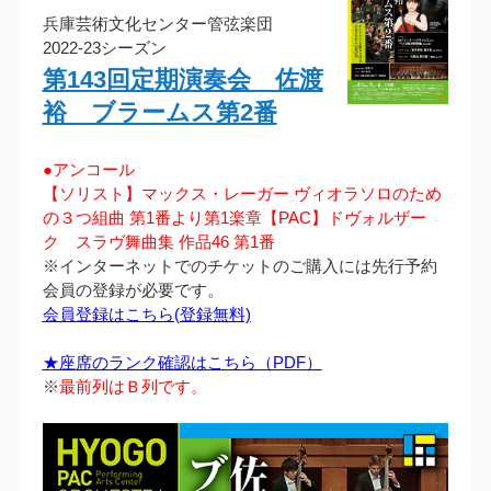
兵庫芸術文化センター管弦楽団
2022-23シーズン
第143回定期演奏会 佐渡
裕 ブラームス第2番
●アンコール
【ソリスト】マックス・レーガー ヴィオラソロのため
の３つ組曲 第1番より第1楽章【PAC】ドヴォルザー
ク スラヴ舞曲集 作品46 第1番
※インターネットでのチケットのご購入には先行予約
会員の登録が必要です。
会員登録はこちら(登録無料)
★座席のランク確認はこちら（PDF）
※
最前列はＢ列です。