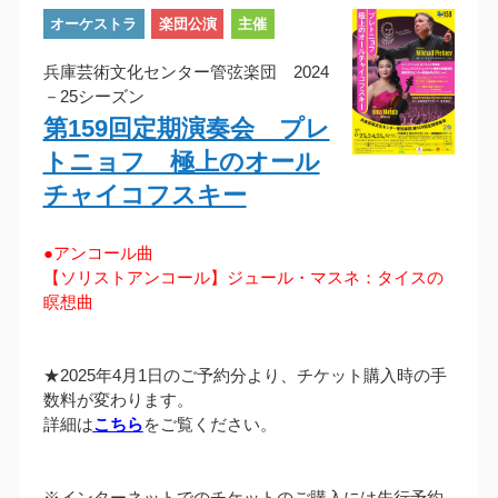
オーケストラ
楽団公演
主催
兵庫芸術文化センター管弦楽団 2024
－25シーズン
第159回定期演奏会 プレ
トニョフ 極上のオール
チャイコフスキー
●アンコール曲
【ソリストアンコール】ジュール・マスネ：タイスの
瞑想曲
★2025年4月1日のご予約分より、チケット購入時の手
数料が変わります。
詳細は
こちら
をご覧ください。
※インターネットでのチケットのご購入には先行予約