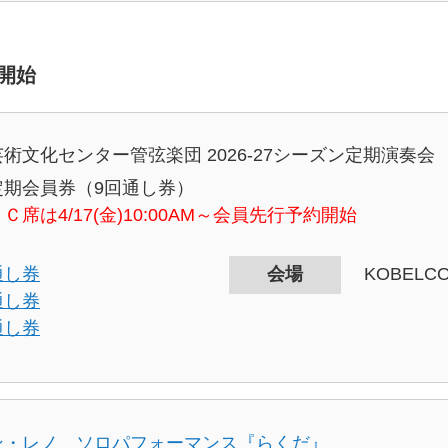
約開始
術文化センター管弦楽団 2026-27シーズン定期演奏会
定期会員券（9回通し券）
Ｃ席は4/17(金)10:00AM～会員先行予約開始
通し券
会場
KOBEL
通し券
通し券
ン・レノ ソロパフォーマンス『らくだ』