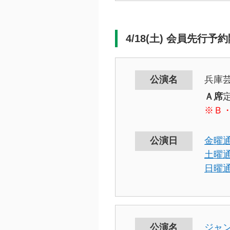
4/18(土) 会員先行予
公演名
兵庫芸
Ａ席
※Ｂ・
公演日
金曜
土曜
日曜
公演名
ジャ