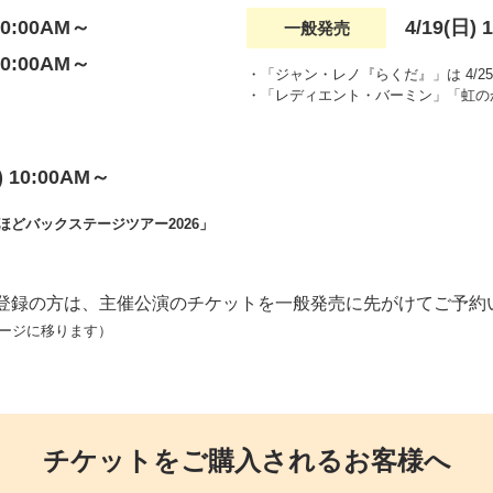
 10:00AM～
4/19(日)
一般発売
 10:00AM～
・「ジャン・レノ『らくだ』」は 4/25(土
・「レディエント・バーミン」「虹のかけら」
 10:00AM～
どバックステージツアー2026」
ご登録の方は、主催公演のチケットを一般発売に先がけてご予約
ージに移ります）
チケットをご購入されるお客様へ