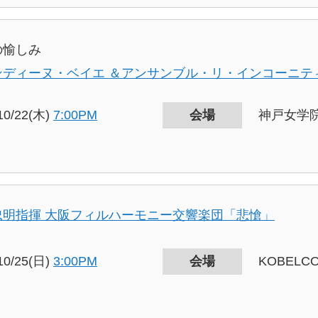
の愉しみ
ンディーヌ・ベイエ ＆アンサンブル・リ・インコーニテ
10/22(木)
7:00PM
会場
神戸女学
忠明指揮 大阪フィルハーモニー交響楽団「悲愴」
10/25(日)
3:00PM
会場
KOBEL