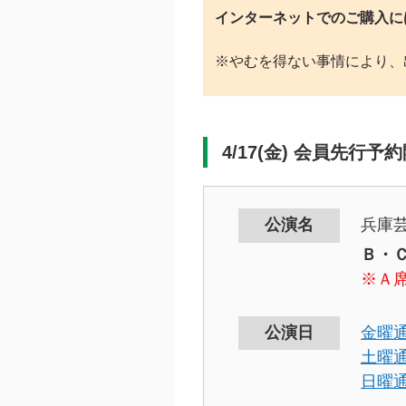
インターネットでのご購入に
※やむを得ない事情により、
4/17(金) 会員先行予
公演名
兵庫芸
Ｂ・
※Ａ席
公演日
金曜
土曜
日曜