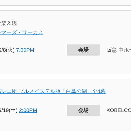
音楽図鑑
ーマーズ・サーカス
9/8(火)
7:00PM
会場
阪急 中ホ
バレエ団 ブルメイステル版「白鳥の湖」全4幕
9/19(土)
2:00PM
会場
KOBEL