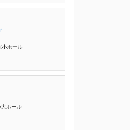
ィ
院小ホール
CO大ホール