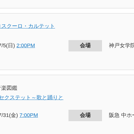
ロスクーロ・カルテット
7/5(日)
2:00PM
会場
神戸女学
音楽図鑑
 セクステット～歌と踊りと
7/31(金)
7:00PM
会場
阪急 中ホ