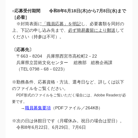
○応募受付期間 令和8年6月18日(木)から7月8日(水)まで
［必着］
※封筒表面に
「職員応募」を明記
し、必要書類を同封の
上、下記の申し込み先まで、
必ず簡易書留により郵送
して
ください（持参は不可）。
〔応募先〕
〒663－8204 兵庫県西宮市高松町2－22
兵庫県立芸術文化センター 総務部 総務企画課
（TEL 0798－68－0223）
※勤務条件、応募資格・方法、選考日など、詳しくは以下
のファイルをご覧ください。
PDF形式のファイルをご覧いただく場合には、Adobe Readerが必
要です。
→
職員募集要項
（PDFファイル／264KB）
※次の日は休館日です（月曜休み。祝日の場合は翌日）。
令和8年6月22日、6月29日、7月6日