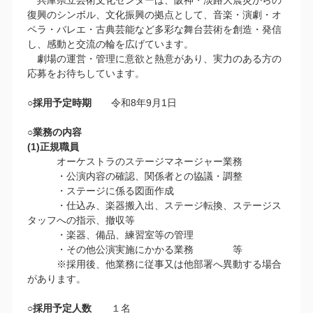
復興のシンボル、文化振興の拠点として、音楽・演劇・オ
ペラ・バレエ・古典芸能など多彩な舞台芸術を創造・発信
し、感動と交流の輪を広げています。
劇場の運営・管理に意欲と熱意があり、実力のある方の
応募をお待ちしています。
○採用予定時期
令和8年9月1日
○業務の内容
(1)正規職員
オーケストラのステージマネージャー業務
・公演内容の確認、関係者との協議・調整
・ステージに係る図面作成
・仕込み、楽器搬入出、ステージ転換、ステージス
タッフへの指示、撤収等
・楽器、備品、練習室等の管理
・その他公演実施にかかる業務 等
※採用後、他業務に従事又は他部署へ異動する場合
があります。
○採用予定人数
１名