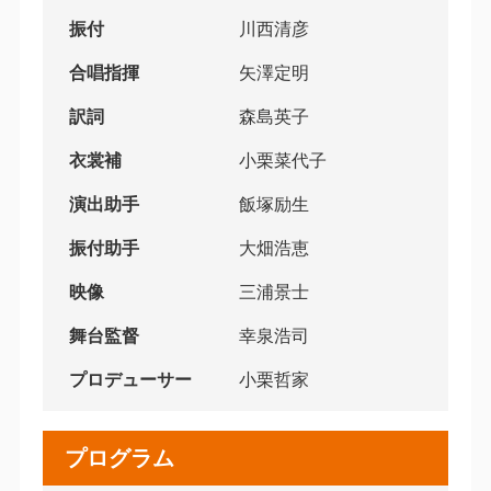
振付
川西清彦
合唱指揮
矢澤定明
訳詞
森島英子
衣裳補
小栗菜代子
演出助手
飯塚励生
振付助手
大畑浩恵
映像
三浦景士
舞台監督
幸泉浩司
プロデューサー
小栗哲家
プログラム