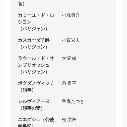
官）
カミーユ・ド・ロ
小堀勇介
シヨン
（パリジャン）
カスカーダ子爵
小貫岩夫
（パリジャン）
ラウール・ド・サ
大沼 徹
ンブリオッシュ
（パリジャン）
ボグダノヴィッチ
泉 良平
（領事）
シルヴィアーヌ
香寿たつき
（領事の妻）
ニエグシュ（公使
桂 文枝
館書記）