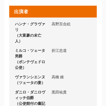
出演者
ハンナ・グラヴァ
高野百合絵
リ
（大富豪の未亡
人）
ミルコ・ツェータ
折江忠道
男爵
（ポンテヴェドロ
公使）
ヴァランシエンヌ
高橋 維
（ツェータの妻）
ダニロ・ダニロヴ
黒田祐貴
ィッチ伯爵
（公使館付の書記