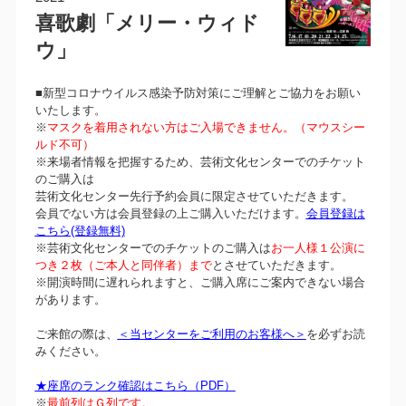
喜歌劇「メリー・ウィド
ウ」
■新型コロナウイルス感染予防対策にご理解とご協力をお願い
いたします。
※
マスクを着用されない方はご入場できません。（マウスシー
ルド不可）
※来場者情報を把握するため、芸術文化センターでのチケット
のご購入は
芸術文化センター先行予約会員に限定させていただきます。
会員でない方は会員登録の上ご購入いただけます。
会員登録は
こちら(登録無料)
※芸術文化センターでのチケットのご購入は
お一人様１公演に
つき２枚（ご本人と同伴者）まで
とさせていただきます。
※開演時間に遅れられますと、ご購入席にご案内できない場合
があります。
ご来館の際は、
＜当センターをご利用のお客様へ＞
を必ずお読
みください。
★座席のランク確認はこちら（PDF）
※
最前列はＧ列です。