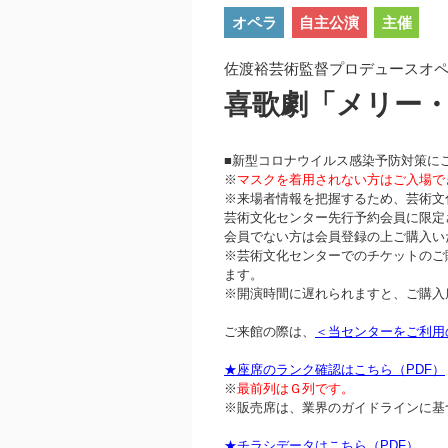
オペラ
自主公演
主催
佐渡裕芸術監督プロデュースオペラ
喜歌劇「メリー
■新型コロナウイルス感染予防対策に
※
マスクを着用されない方はご入場で
※来場者情報を把握するため、芸術文
芸術文化センター先行予約会員に限定
会員でない方は会員登録の上ご購入い
※芸術文化センターでのチケットのご
ます。
※開演時間に遅れられますと、ご購入
ご来館の際は、
＜当センターをご利用
★座席のランク確認はこちら（PDF）
※
最前列はＧ列です。
※販売席は、業界のガイドラインに基
★チラシデータはこちら（PDF）