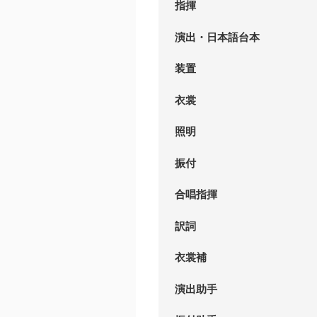
指揮
演出・日本語台本
装置
衣裳
照明
振付
合唱指揮
訳詞
衣裳補
演出助手