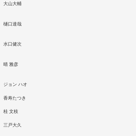
大山大輔
樋口達哉
水口健次
晴 雅彦
ジョン ハオ
香寿たつき
桂 文枝
三戸大久