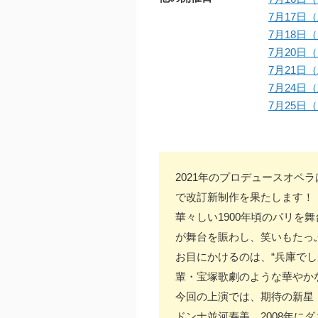
7月17日（
7月18日（
7月20日（
7月21日（
7月24日（
7月25日（
2021年のプロデュースオペ
で改訂新制作を果たします！
華々しい1900年頃のパリ
が舞台を賑わし、笑いもたっ
お目にかけるのは、“兵庫で
輩・宝塚歌劇のような華やか
今回の上演では、期待の新星
ドンナ並河寿美、2008年