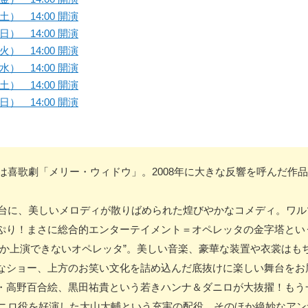
土） 14:00 開演
日） 14:00 開演
火） 14:00 開演
水） 14:00 開演
土） 14:00 開演
日） 14:00 開演
ラは喜歌劇「メリー・ウィドウ」。2008年に大きな反響を呼んだ作
を舞台に、美しいメロディが散りばめられた煌びやかなコメディ。ワ
ぷり！まさに総合的エンターテイメント＝オペレッタの金字塔とい
しか上演できないオペレッタ”。美しい音楽、豪華な装置や衣裳はも
なショー、上方のお笑い文化を詰め込んだ底抜けに楽しい舞台をお
・高野百合絵、黒田祐貴という若きハンナ＆ダニロが大抜擢！もう
にダニロ役を好演した大山大輔という充実の配役。そのほか絶妙なア