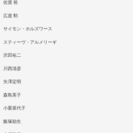
佐渡 裕
広渡 勲
サイモン・ホルズワース
スティーヴ・アルメリーギ
沢田祐二
川西清彦
矢澤定明
森島英子
小栗菜代子
飯塚励生