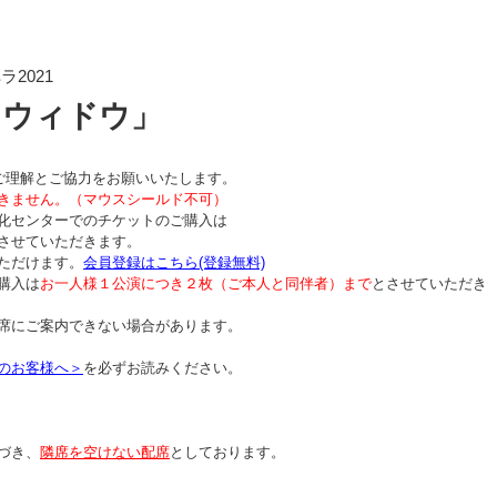
2021
・ウィドウ」
ご理解とご協力をお願いいたします。
きません。（マウスシールド不可）
化センターでのチケットのご購入は
させていただきます。
ただけます。
会員登録はこちら(登録無料)
購入は
お一人様１公演につき２枚（ご本人と同伴者）まで
とさせていただき
席にご案内できない場合があります。
のお客様へ＞
を必ずお読みください。
づき、
隣席を空けない配席
としております。