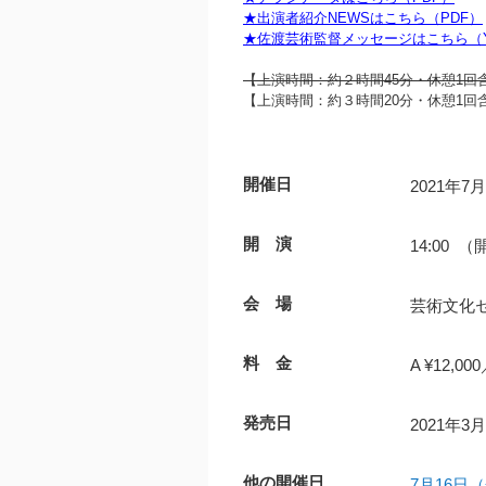
★出演者紹介NEWSはこちら（PDF）
★佐渡芸術監督メッセージはこちら（Yo
【上演時間：約２時間45分・休憩1回
【上演時間：約３時間20分・休憩1回含
開催日
2021年7
開 演
14:00 （
会 場
芸術文化セ
料 金
A ¥12,00
発売日
2021年
他の開催日
7月16日（