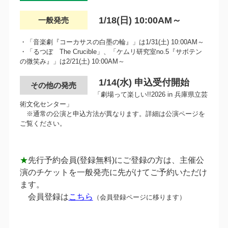
1/18(日) 10:00AM～
一般発売
・「音楽劇『コーカサスの白墨の輪』」は1/31(土) 10:00AM～
・「るつぼ The Crucible」、「ケムリ研究室no.5『サボテン
の微笑み』」は2/21(土) 10:00AM～
1/14(水) 申込受付開始
その他の発売
「劇場って楽しい!!2026 in 兵庫県立芸
術文化センター」
※通常の公演と申込方法が異なります。詳細は公演ページを
ご覧ください。
★
先行予約会員(登録無料)にご登録の方は、主催公
演のチケットを一般発売に先がけてご予約いただけ
ます。
会員登録は
こちら
（会員登録ページに移ります）